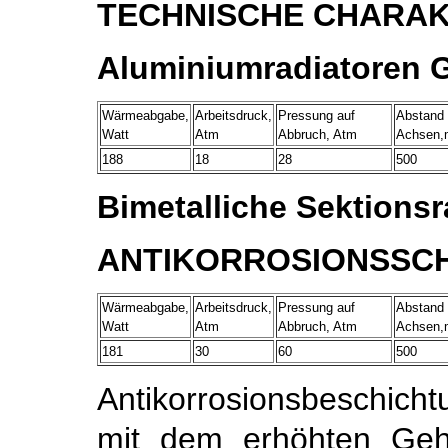
TECHNISCHE CHARAK
Aluminiumradiatoren
Wärmeabgabe,
Arbeitsdruck,
Pressung auf
Abstand
Watt
Atm
Abbruch, Atm
Achsen
188
18
28
500
Bimetalliche Sektions
ANTIKORROSIONSSC
Wärmeabgabe,
Arbeitsdruck,
Pressung auf
Abstand
Watt
Atm
Abbruch, Atm
Achsen
181
30
60
500
Antikorrosionsbeschic
mit dem erhöhten Geh